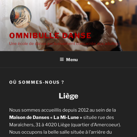
Aller
au
contenu
principal
OMNIBULLE DANSE
Une école de danse exclusivement consacrée aux adultes !
Menu
OÙ SOMMES-NOUS ?
Liège
Nous sommes accueillis depuis 2012 au sein de la
Maison de Danses « La Mi-Lune »
située rue des
Maraîchers, 31 à 4020 Liège (quartier d’Amercoeur).
Nous occupons la belle salle située à l’arrière du