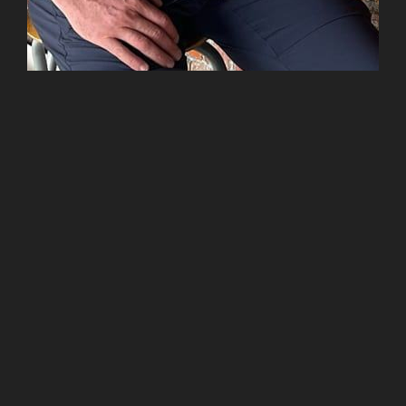
Né le 09 mars 1972, Ézéchiel Pierrart débuta la danse
classique en 1987 à l’école « Barbara Maigret de Priche
» à Mons et poursuivit sa formation jusqu’en 1990 à