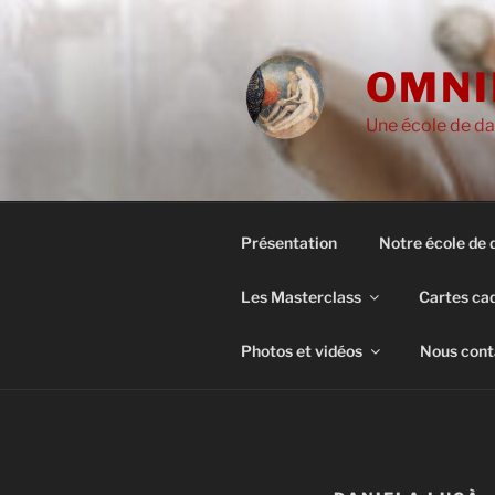
Aller
au
contenu
OMNI
principal
Une école de da
Présentation
Notre école de 
Les Masterclass
Cartes ca
Photos et vidéos
Nous cont