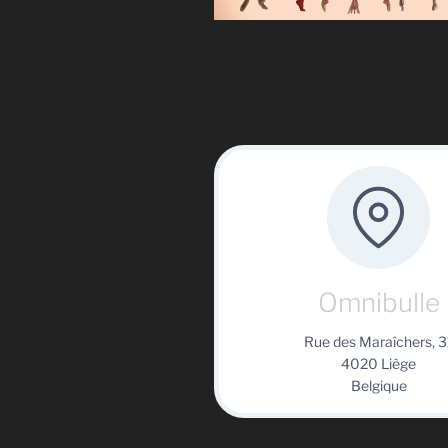
Omnibulle
Rue des Maraîchers, 3
4020 Liège
Belgique