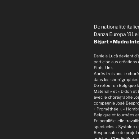
De nationalité itali
Danza Europa ’81 el
Béjart « Mudra Inte
Daniela Lucà devient d’
participe aux créations 
Etats-Unis.
Après trois ans le choré
dans les chorégraphies 
De retour en Belgique 
Material » et « Didon e
avec le chorégraphe Jos
compagnie José Besprosv
« Prométhée », « Hombre 
Belgique et tournées e
En parallèle, elle trava
spectacles « Systole » et
Responsable de projet 
artistes : Claudio Berna