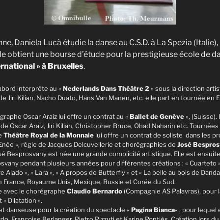
enne, Daniela Lucà étudie la danse au C.S.D. à La Spezia (Italie)
le obtient une bourse d’étude pour la prestigieuse école de 
rnational » à Bruxelles
.
abord interprète au «
Nederlands Dans Théâtre 2
» sous la direction arti
de Jiri Kilian, Nacho Duato, Hans Van Manen, etc. elle part en tournée en 
graphe Oscar Araiz lui offre un contrat au «
Ballet de Genève
», (Suisse).
de Oscar Araiz, Jiri Kilian, Christopher Bruce, Ohad Naharin etc. Tournée
le
Théâtre Royal de la Monnaie
lui offre un contrat de soliste dans les p
t Enée », régie de Jacques Delcuvellerie et chorégraphies de
José Bespro
é Besprosvany est née une grande complicité artistique. Elle est ensuit
any pendant plusieurs années pour différentes créations : « Cuarteto », 
Alado », « Lara », « A propos de Butterfly » et « La belle au bois de Dand
n France, Royaume Unis, Mexique, Russie et Corée du Sud.
ille avec le chorégraphe
Claudio Bernardo
(Compagnie AS Palavras), pour l
 « Dilatation ».
et danseuse pour la création du spectacle «
Pagina Bianca
« , pour lequel 
rdo, Françoise Berlanger, Pietro Pizzuti et Karine Pontiès. Création lors du 