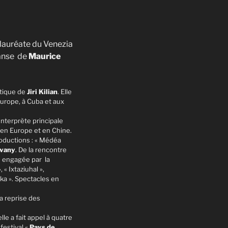
, lauréate du Venezia
danse de
Maurice
stique de
Jiri Kilian
. Elle
Europe, à Cuba et aux
 Interprète principale
s en Europe et en Chine.
roductions : « Médéa
svany
. De la rencontre
e engagée par la
« Ixtaziuhal »,
aka ». Spectacles en
a reprise des
elle a fait appel à quatre
festival «
Pays de