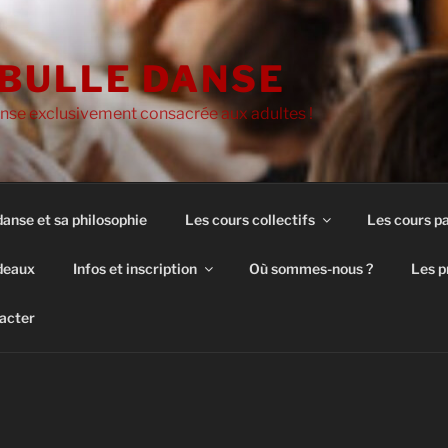
BULLE DANSE
nse exclusivement consacrée aux adultes !
danse et sa philosophie
Les cours collectifs
Les cours pa
deaux
Infos et inscription
Où sommes-nous ?
Les p
acter